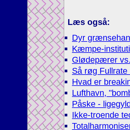
Læs også:
Dyr grænsehan
Kæmpe-instituti
Glødepærer vs
Så røg Fullrate
Hvad er breaki
Lufthavn, "bomb
Påske - ligegyld
Ikke-troende te
Totalharmonise