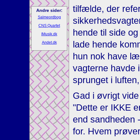
tilfælde, der refe
Andre sider:
Salmeordbog
sikkerhedsvagter
CNS Quartet
hende til side o
IMusik.dk
lade hende komme
Andet.dk
hun nok have lært
vagterne havde i
sprunget i lufte
Gad i øvrigt vid
"Dette er IKKE en
end sandheden - 
for. Hvem prøver