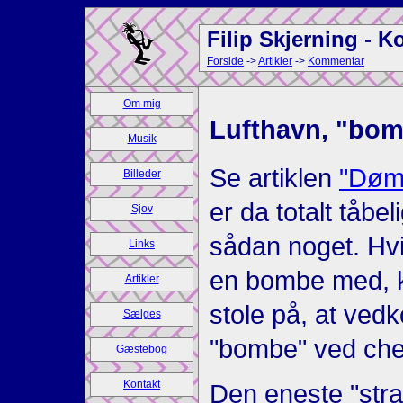
Filip Skjerning - 
Forside
->
Artikler
->
Kommentar
Om mig
Lufthavn, "bomb
Musik
Se artiklen
"Dømt
Billeder
er da totalt tåbel
Sjov
sådan noget. Hvi
Links
en bombe med, k
Artikler
stole på, at ve
Sælges
"bombe" ved che
Gæstebog
Kontakt
Den eneste "straf